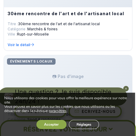
30ème rencontre de l'art et de l'artisanat local
Titre :
30ème rencontre de l'art et de l'artisanat local
Catégorie :
Marchés & foires
Ville :
Rupt-sur-Moselle
Voir le détail
ÉVÉNEMENTS LOCAUX
📷 Pas d'image
Une question ? Je suis disponible
Nous utilisons des cookies pour vous offrir la meilleure expérience sur notre
24h/24 !
site.
ANNULEE - Démonstration de schlittage
Vous pouvez en savoir plus sur les cookies que nous utilisons ou les
désactiver dans la rubrique
paramètres
.
03 29 51 43 75
ECRIVEZ-NOUS
Titre :
ANNULEE - Démonstration de schlittage
Catégorie :
Sport & randonnée
Accepter
Réglages
Ville :
La Bresse
RÉSERVEZ VOTRE SÉJOUR
Voir le détail