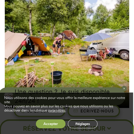
Comment bien choisir son camping
Une question ? Je suis disponible
(et son emplacement) ?
Nous utilisons des cookies pour vous offrir la meilleure expérience sur notre
24h/24 !
site.
Vous pouvez en savoir plus sur les cookies que nous utilisons ou les
désactiver dans la rubrique
paramètres
.
03 29 51 43 75
ECRIVEZ-NOUS
Accepter
Réglages
RÉSERVEZ VOTRE SÉJOUR