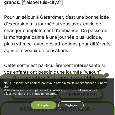
grands. [fraispertuis-city.fr]
Pour un séjour à Gérardmer, c’est une bonne idée
d’excursion à la journée si vous avez envie de
changer complètement d’ambiance. On passe de
la montagne calme à une journée plus ludique,
plus rythmée, avec des attractions pour différents
âges et niveaux de sensations.
Cette sortie est particulièrement intéressante si
vos enfants ont besoin d’une journée “waouh”
Une question ? Je suis disponible
dans la semaine. Elle permet aussi de casser la
Nous utilisons des cookies pour vous offrir la meilleure expérience sur notre
24h/24 !
routine d’un séjour nature, surtout si vous restez
site.
Vous pouvez en savoir plus sur les cookies que nous utilisons ou les
plusieurs nuits dans la même zone.
désactiver dans la rubrique
paramètres
.
03 29 51 43 75
ECRIVEZ-NOUS
Accepter
Réglages
RÉSERVEZ VOTRE SÉJOUR
Type de
Exemple autour
Intérêt pour une